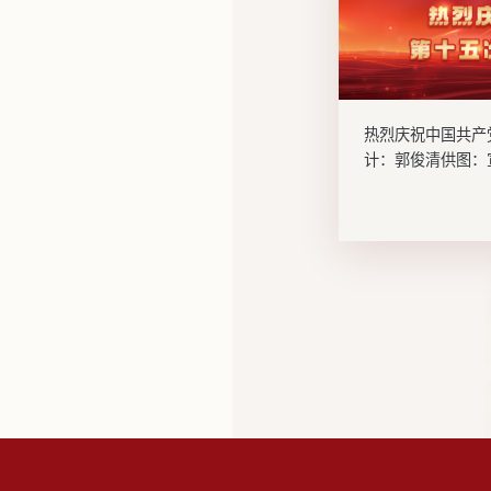
热烈庆祝中国共产
计：郭俊清供图：