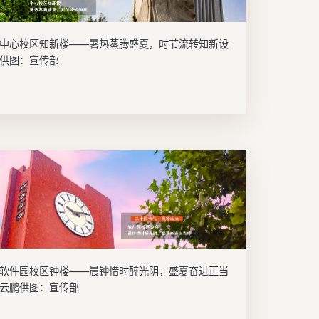
中心校区知新楼——暑热蒸腾盛夏，时节流转知新设
供图：宣传部
软件园校区钟楼——晨钟惜时醉光阴，盛夏奋进正当
云鹏供图：宣传部