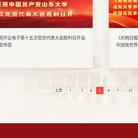
党开云电子第十五次党员代表大会胜利召开设
《光明日报
宣传部
中加快世界
...
...
上页
1
3
4
5
6
7
12