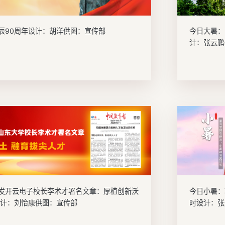
辰90周年设计：胡洋供图：宣传部
今日大暑：
计：张云鹏
发开云电子校长李术才署名文章：厚植创新沃
今日小暑：
设计：刘怡康供图：宣传部
时设计：张