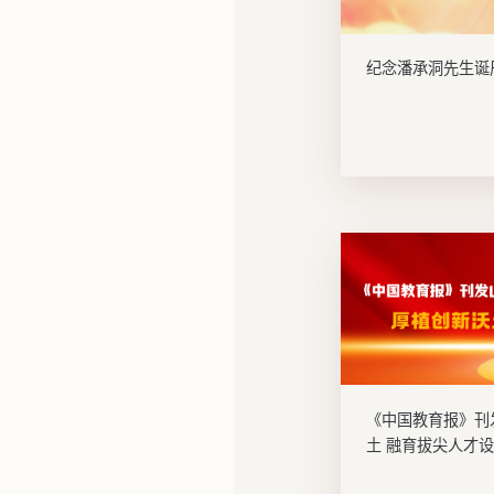
纪念潘承洞先生诞
《中国教育报》刊
土 融育拔尖人才