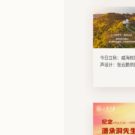
今日立秋：威海校
声设计：张云鹏供