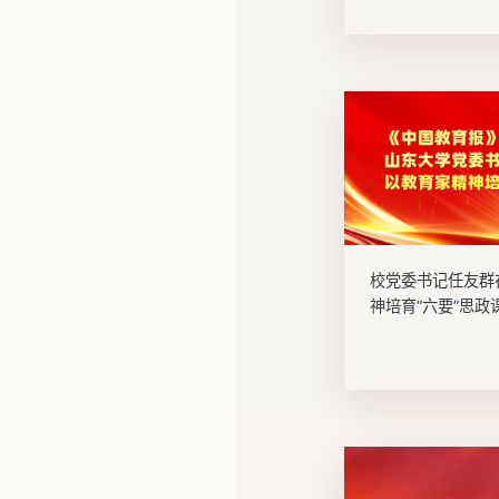
校党委书记任友群
神培育“六要”思