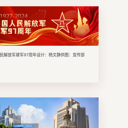
民解放军建军97周年设计：杨文静供图：宣传部