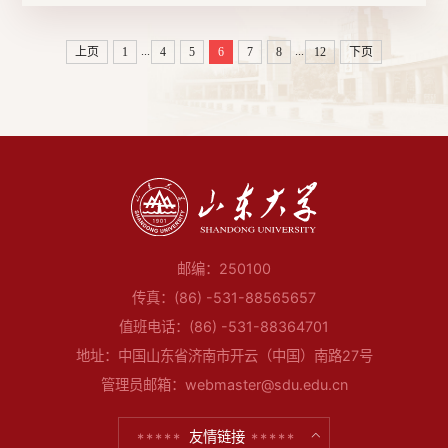
...
...
上页
1
4
5
6
7
8
12
下页
邮编：250100
传真：(86) -531-88565657
值班电话：(86) -531-88364701
地址：中国山东省济南市开云（中国）南路27号
管理员邮箱：webmaster@sdu.edu.cn
友情链接