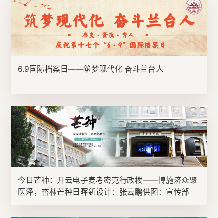
6.9国际档案日——筑梦现代化 奋斗兰台人
今日芒种：开云电子麦考密克行政楼——博施济众聚
医泽，杏林芒种日晖新设计：张云鹏供图：宣传部