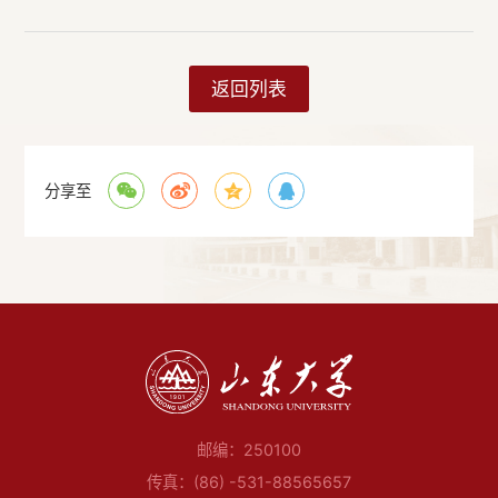
返回列表
分享至
邮编：250100
传真：(86) -531-88565657