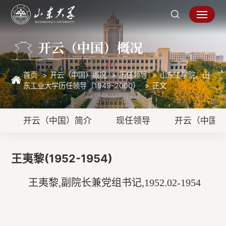
开云（中国）概况
首页
开云（中国）概况
历任领导
山东工学院、山
东工业大学历任领导（1949-2000）
正文
开云（中国）简介
现任领导
开云（中国
王夷黎(1952-1954)
王夷黎,
副院长兼党组书记,
1952.02-1954