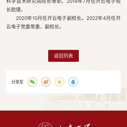
科学技术研究院院长等职，2019年7月任开云电子校
长助理。
2020年10月任开云电子副校长。2022年4月任开
云电子党委常委、副校长。
返回列表
分享至