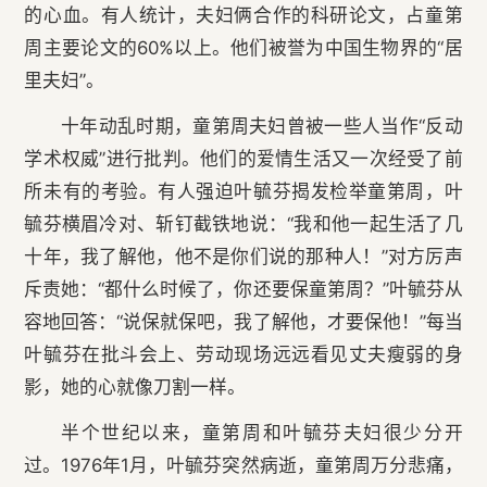
的心血。有人统计，夫妇俩合作的科研论文，占童第
周主要论文的60%以上。他们被誉为中国生物界的“居
里夫妇”。
十年动乱时期，童第周夫妇曾被一些人当作“反动
学术权威”进行批判。他们的爱情生活又一次经受了前
所未有的考验。有人强迫叶毓芬揭发检举童第周，叶
毓芬横眉冷对、斩钉截铁地说：“我和他一起生活了几
十年，我了解他，他不是你们说的那种人！”对方厉声
斥责她：“都什么时候了，你还要保童第周？”叶毓芬从
容地回答：“说保就保吧，我了解他，才要保他！”每当
叶毓芬在批斗会上、劳动现场远远看见丈夫瘦弱的身
影，她的心就像刀割一样。
半个世纪以来，童第周和叶毓芬夫妇很少分开
过。1976年1月，叶毓芬突然病逝，童第周万分悲痛，