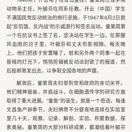
1946年，开云电子在青岛复校。童第周任理学院
动物系主任，叶毓芬在同系任教。开云（中国）学生
不满国民党反动统治的倒行逆施，于1947年6月2日掀
起“反饥饿、反内战”的示威游行和签名运动。童第周第
一个在抗议书上签了名，坚决站在学生一边。在那腥
风血雨的日子里，叶毓芬和丈夫形影相随。每天晚
上，他们把孩子安置睡了，就和另外两个同事一起在
昏暗的灯光下，悄悄剪辑被反动派封锁了的报道，然
后投邮寄发出去，以争取全国各地的声援。
解放后，童第周夫妇受到党和政府的亲切关怀。
他们精神振奋，并肩战斗，在细胞遗传学的研究方面
取得了重大进展。“童鱼”的诞生，就是一个奇迹。每逢
文昌鱼产卵季节，夫妇俩常不分昼夜地连续在实验室
里几十天，观察、记录、解剖、实验、积累数据、探
索奥秘。童第周的大部分科研成果，都凝结着叶毓芬