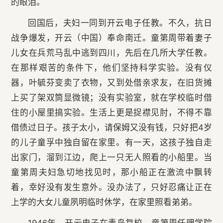
的眼泪。
回国后，夫妇一同到开云电子任教。不久，抗日
战争爆发，开云（中国）奉命南迁。童第周带着妻子
儿女在兵荒马乱中逃到四川，先后在几所大学任教。
在那样艰苦的条件下，他们坚持科学实验。没有仪
器，叶毓芬变卖了衣物，又到处借亲求友，在旧货摊
上买了架双筒显微镜；没有实验室，就在学校临时借
住的小屋里搞实验。生活上更是捉襟见肘，不得不靠
借债过日子。孩子太小，请保姆又没有钱，只好把4岁
的儿子童孚中独自留在家里。有一天，这孩子独自走
出家门，溜到江边，爬上一只无人照看的小船里。当
童第周夫妇急切地找见时，那小船正在激流中飘转
着，幸好没有发生意外。没办法了，只好忍痛让正在
上学的大女儿童夙明临时休学，在家里照看弟弟。