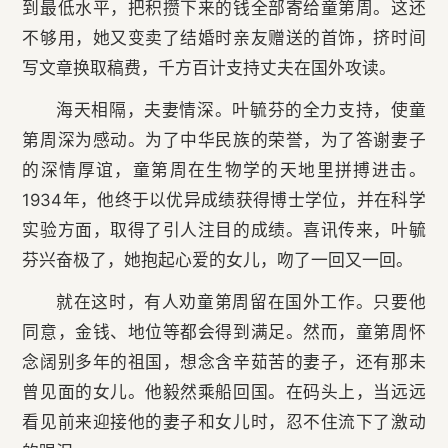
到最低水平，把积攒下来的钱全部寄给童第周。这还
不够用，她又变卖了结婚时亲友赠送的首饰，挤时间
写文章换取稿费，千方百计支持丈夫在国外攻读。
海天相隔，夫妻情深。叶毓芬的全力支持，使童
第周深为感动。为了中华民族的荣誉，为了答谢妻子
的深情厚谊，童第周在生物学的天地里拼搏进击。
1934年，他终于以优异成绩获得博士学位，并在科学
实验方面，取得了引人注目的成绩。喜讯传来，叶毓
芬兴奋极了，她抱起心爱的女儿，吻了一回又一回。
就在这时，有人劝童第周留在国外工作。只要他
同意，金钱、地位等都会得到满足。然而，童第周怀
念阔别多年的祖国，想念含辛茹苦的妻子，还有那未
曾见面的女儿。他毅然乘船回国。在码头上，当远远
看见前来迎接他的妻子和女儿时，忍不住流下了激动