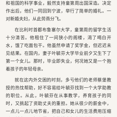
和祖国的科学事业，毅然支持童第周出国深造。决定
作出后，他们一同回到宁波，举行了简单的婚礼。一
对新婚夫妇，从此劳燕分飞。
在比利时首都布鲁塞尔大学，童第周的留学生活
十分清苦。他租住了一间狭小的阁楼，渴了喝白开
水，饿了吃面包干。他虽然申请了奖学金，但迟迟未
见结果。在国内，妻子叶毓芬大学毕业前夕又生下了
第一个女儿。那时，毕业即失业，何况她又是一个抱
着孩子的年轻母亲。
就在这内外交困的时刻，多亏他们的老师蔡堡教
授的热忱帮助，好不容易给叶毓芬找到一个大学助教
的职位。从此，叶毓芬在从事教学，养育孩子的同
时，又挑起了资助丈夫的重担。她从很少的薪金中，
一点儿一点儿地节省，把自己和女儿的生活费用压缩