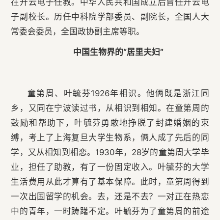
在开云电子任教。中华人民共和国成立后曾任开云电
子副校长。历任中科院学部委员、副院长，全国人大
常委会委员，全国政协副主席等职。
中国生物界的“居里夫妇”
童第周、叶毓芬1926年相识。他俩既是浙江同
乡，又同在宁波读过书，从相识到相知。在童第周的
鼓励和帮助下，叶毓芬勇敢地挣脱了封建婚姻的束
缚，考上了上海复旦大学生物系，俩人成了先后的同
学，又从相知到相恋。1930年，28岁的童第周大学毕
业，担任了助教，有了一份固定收入。叶毓芬的大学
生活费用从此才算有了基本保障。此时，童第周得到
一次出国留学的机会。去，还是不去？一对正在热恋
中的青年，一时踌躇不定。叶毓芬为了童第周的前途