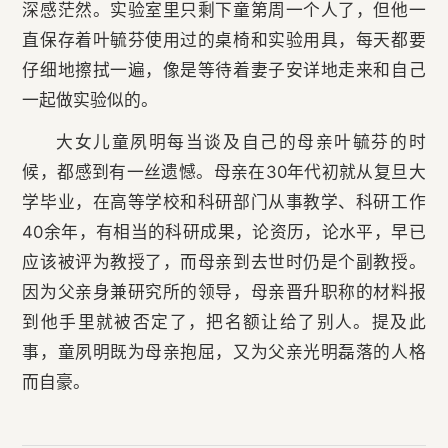
深感茫然。实验室里只剩下童第周一个人了，但他一
直保存着叶毓芬使用过的桌椅和实验用具，每天都要
仔细地擦拭一遍，像是等待着妻子安详地走来和自己
一起做实验似的。
大女儿童夙明每当谈及自己的母亲叶毓芬的时
候，都感到有一丝遗憾。母亲在30年代初就从复旦大
学毕业，在高等学校和科研部门从事教学、科研工作
40余年，有相当的科研成果，论资历，论水平，早已
应该被评为教授了，而母亲到去世时仍是个副教授。
因为父亲身兼研究所的领导，母亲晋升职称的材料报
到他手里就被否定了，把名额让给了别人。提及此
事，童夙明既为母亲抱屈，又为父亲光明磊落的人格
而自豪。